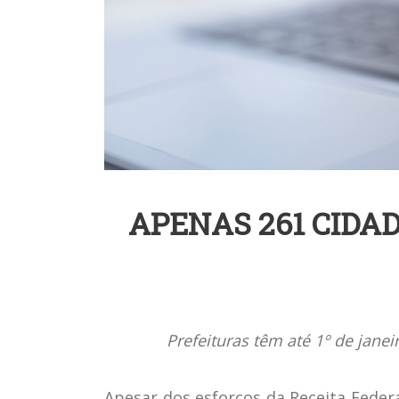
APENAS 261 CIDA
Prefeituras têm até 1º de jan
Apesar dos esforços da Receita Federa