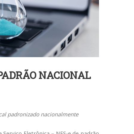
 PADRÃO NACIONAL
scal padronizado nacionalmente
e Serviço Eletrônica – NFS-e de padrão