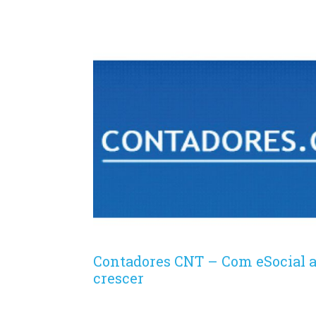
Contadores CNT – Com eSocial a 
crescer