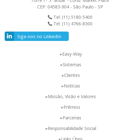
Torre I - 5º andar - Cond. Market Place
CEP: 04583-904 - São Paulo - SP
Tel: (11) 5180-5400
Tel: (11) 4766-8300
Siga-nos no LinkedIn
Easy-Way
Sistemas
Clientes
Notícias
Missão, Visão e Valores
Prêmios
Parcerias
Responsabilidade Social
Links Úteis