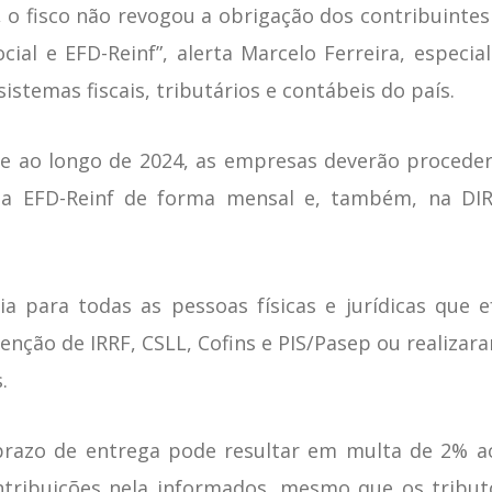
s, o fisco não revogou a obrigação dos contribuint
al e EFD-Reinf”, alerta Marcelo Ferreira, especial
stemas fiscais, tributários e contábeis do país.
que ao longo de 2024, as empresas deverão proced
na EFD-Reinf de forma mensal e, também, na DIRF
ia para todas as pessoas físicas e jurídicas qu
nção de IRRF, CSLL, Cofins e PIS/Pasep ou realizar
.
razo de entrega pode resultar em multa de 2% ao
tribuições nela informados, mesmo que os tribut