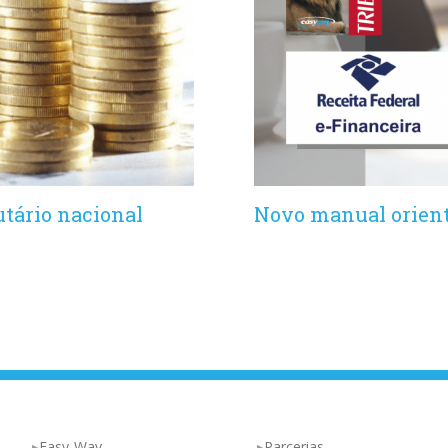
utário nacional
Novo manual orient
Easy-Way
Parcerias