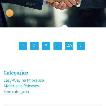
1
2
3
…
49
Categorias
Easy-Way na Imprensa
Matérias e Releases
Sem categoria