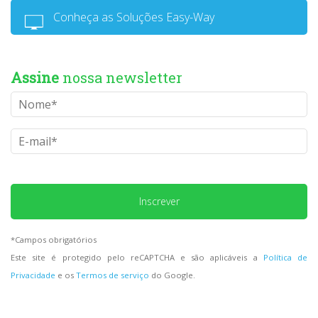
Conheça as Soluções Easy-Way
Assine
nossa newsletter
Please
leave
this
field
*Campos obrigatórios
empty.
Este site é protegido pelo reCAPTCHA e são aplicáveis a
Política de
Privacidade
e os
Termos de serviço
do Google.