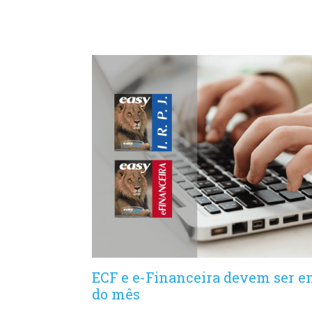
ECF e e-Financeira devem ser en
do mês