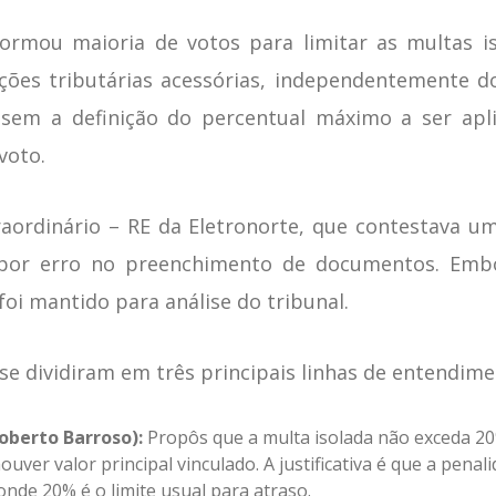
rmou maioria de votos para limitar as multas is
ões tributárias acessórias, independentemente do
 sem a definição do percentual máximo a ser apli
voto.
raordinário – RE da Eletronorte, que contestava
 por erro no preenchimento de documentos. Embor
foi mantido para análise do tribunal.
se dividiram em três principais linhas de entendime
oberto Barroso):
Propôs que a multa isolada não exceda 20%
uver valor principal vinculado. A justificativa é que a pena
onde 20% é o limite usual para atraso.